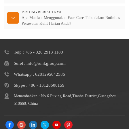
POSTING BERIKUTNYA
Apa Manfaat Menggunakan Face Care Tube dalam Rutinitas
Perawatan Kulit Harian Anda?
Telp : +86 - 020 2913 1180
Surel : info@runkgroup.com
Whatsapp : 6281295042586
Skype : +86 - 13128608159
Menambahkan : No.6 Puxing Road,Tianhe District,Guangzhou
510660, China