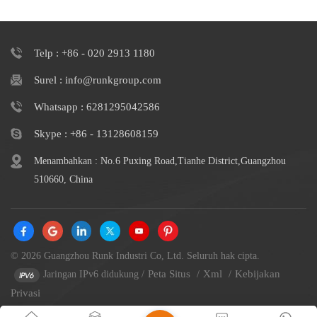
Telp : +86 - 020 2913 1180
Surel : info@runkgroup.com
Whatsapp : 6281295042586
Skype : +86 - 13128608159
Menambahkan : No.6 Puxing Road,Tianhe District,Guangzhou
510660, China
© 2026 Guangzhou Runk Industri Co, Ltd. Seluruh hak cipta.
Peta Situs
Xml
Kebijakan
Jaringan IPv6 didukung
/
/
/
Privasi