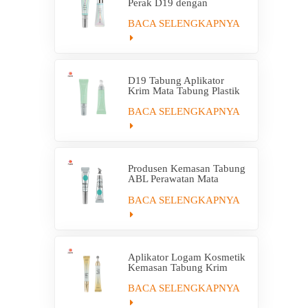
Perak D19 dengan
Aplikator Paduan Seng
BACA SELENGKAPNYA
D19 Tabung Aplikator
Krim Mata Tabung Plastik
Khusus
BACA SELENGKAPNYA
Produsen Kemasan Tabung
ABL Perawatan Mata
Kosong Dengan Aplikator
Pijat
BACA SELENGKAPNYA
Aplikator Logam Kosmetik
Kemasan Tabung Krim
Kosong Pijat
BACA SELENGKAPNYA