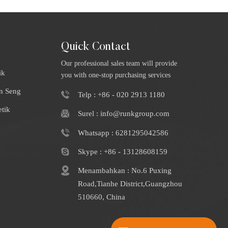
Quick Contact
Our professional sales team will provide
ik
you with one-stop purchasing services
n Seng
Telp : +86 - 020 2913 1180
tik
Surel : info@runkgroup.com
Whatsapp : 6281295042586
Skype : +86 - 13128608159
Menambahkan : No.6 Puxing
Road,Tianhe District,Guangzhou
510660, China
k