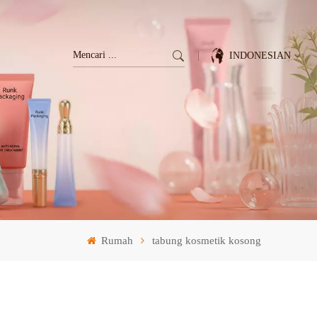
INDONESIAN
English
Français
Deutsch
Italiano
Rumah
tabung kosmetik kosong
Pусский
Español