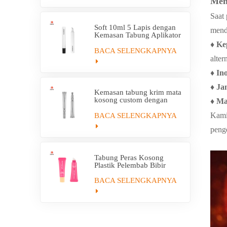
Men
Saat
Soft 10ml 5 Lapis dengan
mend
Kemasan Tabung Aplikator
Plastik EVOH
♦
Ke
BACA SELENGKAPNYA
alter
♦
In
♦
Ja
Kemasan tabung krim mata
kosong custom dengan
♦
Ma
tabung aplikator elektrik
Kami
BACA SELENGKAPNYA
peng
Tabung Peras Kosong
Plastik Pelembab Bibir
Kustom Dengan Aplikator
BACA SELENGKAPNYA