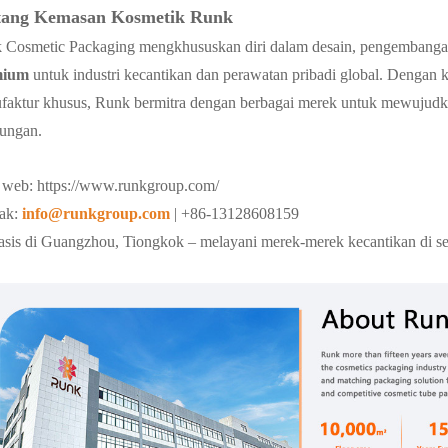
tang Kemasan Kosmetik Runk
 Cosmetic Packaging mengkhususkan diri dalam desain, pengembanga
mium
untuk industri kecantikan dan perawatan pribadi global. Dengan ke
faktur khusus, Runk bermitra dengan berbagai merek untuk mewujudk
kungan.
s web:
https://www.runkgroup.com/
ak:
info@runkgroup.com
| +86-13128608159
asis di Guangzhou, Tiongkok – melayani merek-merek kecantikan di se