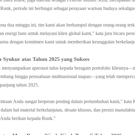
Runk, periode ini berfungsi sebagai perayaan warisan budaya sekaligu
ama dua minggu ini, tim kami akan berkumpul dengan orang-orang terk
n energi baru untuk melayani klien global kami," kata juru bicara perusa
urna dengan komitmen kami untuk memberikan keunggulan berkelanju
a Syukur atas Tahun 2025 yang Sukses
 menyampaikan apresiasi tulus kepada beragam portofolio kliennya—mu
embang hingga perusahaan multinasional mapan—yang telah memperc
epanjang tahun 2025.
itraan Anda sangat berperan penting dalam pertumbuhan kami," kata 
dalam hal material berkelanjutan, desain khusus, dan presisi manufakt
h Anda berikan kepada Runk."