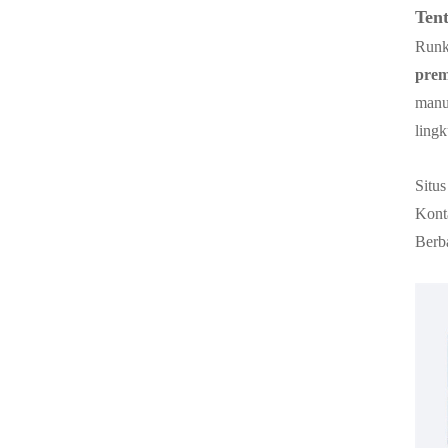
Ten
Runk
pre
manu
ling
Situ
Kont
Berb